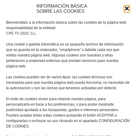
ningún resultado!
INFORMACIÓN BÁSICA
SOBRE LAS COOKIES
Bienvenida/o a la información básica sobre las cookies de la página web
Parece que no se encontró nada en esta ubicación.
responsabilidad de la entidad:
CPE TV 2020, S.L.
¿Desea intentar una nueva búsqueda?
Una cookie o galleta informática es un pequeño archivo de información
que se guarda en tu ordenador, “smartphone” o tableta cada vez que
visitas nuestra página web. Algunas cookies son nuestras y otras
pertenecen a empresas externas que prestan servicios para nuestra
página web.
Las cookies pueden ser de varios tipos: las cookies técnicas son
necesarias para que nuestra página web pueda funcionar, no necesitan de
tu autorización y son las únicas que tenemos activadas por defecto.
El resto de cookies sirven para mejorar nuestra página, para
personalizarla en base a tus preferencias, o para poder mostrarte
publicidad ajustada a tus búsquedas, gustos e intereses personales.
Puedes aceptar todas estas cookies pulsando el botón ACEPTAR o
configurarlas o rechazar su uso clicando en el apartado CONFIGURACIÓN
DE COOKIES.