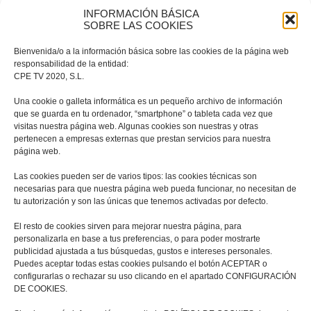
ningún resultado!
INFORMACIÓN BÁSICA
SOBRE LAS COOKIES
Bienvenida/o a la información básica sobre las cookies de la página web
Parece que no se encontró nada en esta ubicación.
responsabilidad de la entidad:
CPE TV 2020, S.L.
¿Desea intentar una nueva búsqueda?
Una cookie o galleta informática es un pequeño archivo de información
que se guarda en tu ordenador, “smartphone” o tableta cada vez que
visitas nuestra página web. Algunas cookies son nuestras y otras
pertenecen a empresas externas que prestan servicios para nuestra
página web.
Las cookies pueden ser de varios tipos: las cookies técnicas son
necesarias para que nuestra página web pueda funcionar, no necesitan de
tu autorización y son las únicas que tenemos activadas por defecto.
El resto de cookies sirven para mejorar nuestra página, para
personalizarla en base a tus preferencias, o para poder mostrarte
publicidad ajustada a tus búsquedas, gustos e intereses personales.
Puedes aceptar todas estas cookies pulsando el botón ACEPTAR o
configurarlas o rechazar su uso clicando en el apartado CONFIGURACIÓN
DE COOKIES.