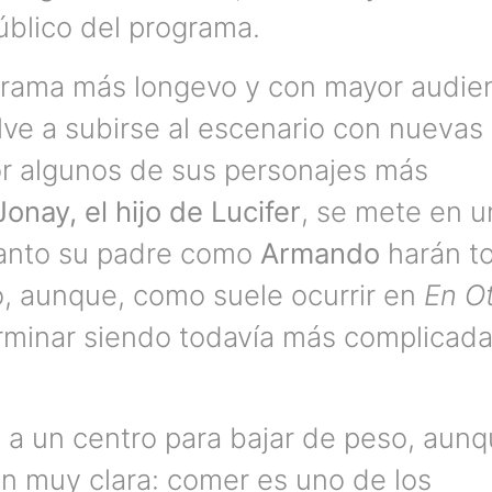
úblico del programa.
ograma más longevo y con mayor audie
elve a subirse al escenario con nuevas
or algunos de sus personajes más
Jonay, el hijo de Lucifer
, se mete en u
tanto su padre como
Armando
harán t
lío, aunque, como suele ocurrir en
En O
erminar siendo todavía más complicad
a un centro para bajar de peso, aun
n muy clara: comer es uno de los