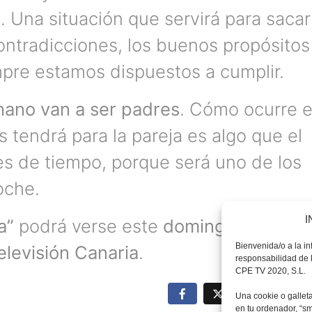
. Una situación que servirá para sacar
ontradicciones, los buenos propósitos
pre estamos dispuestos a cumplir.
ano van a ser padres
. Cómo ocurre e
 tendrá para la pareja es algo que el
s de tiempo, porque será uno de los
oche.
I
a”
podrá verse este
domingo por la
Bienvenida/o a la i
elevisión Canaria
.
responsabilidad de l
CPE TV 2020, S.L.
Una cookie o gallet
en tu ordenador, “s