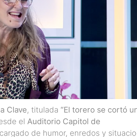
ra Clave
, titulada
“El torero se cortó u
desde el
Auditorio Capitol de
cargado de humor, enredos y situaci