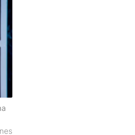
na
ones