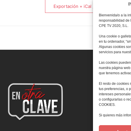
I
Exportación + iCal / Outlook
Bienvenida/o a la i
responsabilidad de l
CPE TV 2020, S.L.
Una cookie o gallet
en tu ordenador, “s
Algunas cookies son
servicios para nues
Las cookies pueden 
nuestra página web 
que tenemos activad
El resto de cookies 
tus preferencias, o 
intereses personal
o configurarlas o 
COOKIES.
Si quieres más inf