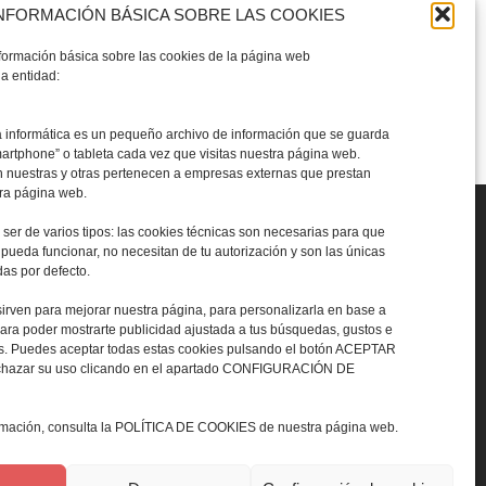
NFORMACIÓN BÁSICA SOBRE LAS COOKIES
nformación básica sobre las cookies de la página web
a entidad:
a informática es un pequeño archivo de información que se guarda
martphone” o tableta cada vez que visitas nuestra página web.
 nuestras y otras pertenecen a empresas externas que prestan
tra página web.
ser de varios tipos: las cookies técnicas son necesarias para que
pueda funcionar, no necesitan de tu autorización y son las únicas
as por defecto.
sirven para mejorar nuestra página, para personalizarla en base a
para poder mostrarte publicidad ajustada a tus búsquedas, gustos e
es. Puedes aceptar todas estas cookies pulsando el botón ACEPTAR
contacto@cyranoproducciones.com
rechazar su uso clicando en el apartado CONFIGURACIÓN DE
ormación, consulta la POLÍTICA DE COOKIES de nuestra página web.