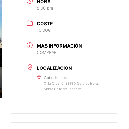
HORA
8:00 pm
COSTE
10.00€
MÁS INFORMACIÓN
COMPRAR
LOCALIZACIÓN
Guía de Isora
C. la Cruz, 0, 38680 Guía de Isora,
Santa Cruz de Tenerife