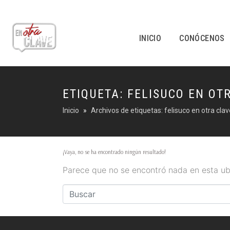
INICIO
CONÓCENOS
ETIQUETA:
FELISUCO EN OT
Inicio
Archivos de etiquetas: felisuco en otra clav
¡Vaya, no se ha encontrado ningún resultado!
Parece que no se encontró nada en esta ub