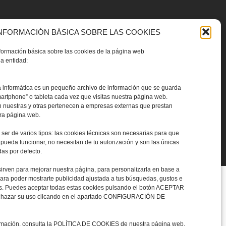
NFORMACIÓN BÁSICA SOBRE LAS COOKIES
nformación básica sobre las cookies de la página web
a entidad:
contacto@cyranoproducciones.com
a informática es un pequeño archivo de información que se guarda
martphone” o tableta cada vez que visitas nuestra página web.
 nuestras y otras pertenecen a empresas externas que prestan
tra página web.
ser de varios tipos: las cookies técnicas son necesarias para que
pueda funcionar, no necesitan de tu autorización y son las únicas
as por defecto.
ersonales
sirven para mejorar nuestra página, para personalizarla en base a
para poder mostrarte publicidad ajustada a tus búsquedas, gustos e
es. Puedes aceptar todas estas cookies pulsando el botón ACEPTAR
rechazar su uso clicando en el apartado CONFIGURACIÓN DE
ormación, consulta la POLÍTICA DE COOKIES de nuestra página web.