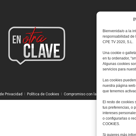
I
Bienvenida/o a la i
responsabilidad de l
CPE TV 2020, S.L.
Una cookie o gallet
en tu ordenador, “s
Algunas cookies son
servicios para nues
Las cookies pueden 
nuestra página web 
que tenemos activad
 de Privacidad
I
Política de Cookies
I
Compromiso con la Protección de Datos P
El resto de cookies 
tus preferencias, o 
intereses personal
o configurarlas o 
COOKIES.
Si quieres más inf