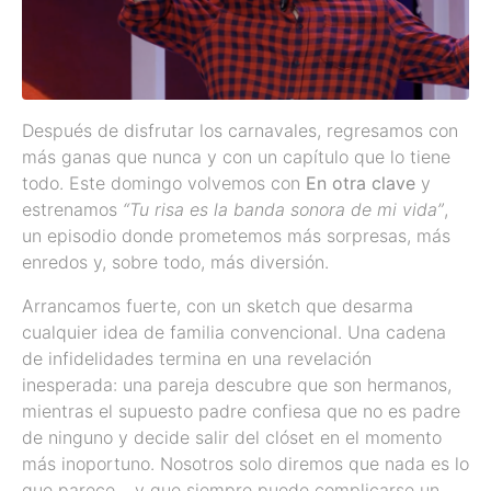
Después de disfrutar los carnavales, regresamos con
más ganas que nunca y con un capítulo que lo tiene
todo. Este domingo volvemos con
En otra clave
y
estrenamos
“Tu risa es la banda sonora de mi vida”
,
un episodio donde prometemos más sorpresas, más
enredos y, sobre todo, más diversión.
Arrancamos fuerte, con un sketch que desarma
cualquier idea de familia convencional. Una cadena
de infidelidades termina en una revelación
inesperada: una pareja descubre que son hermanos,
mientras el supuesto padre confiesa que no es padre
de ninguno y decide salir del clóset en el momento
más inoportuno. Nosotros solo diremos que nada es lo
que parece… y que siempre puede complicarse un