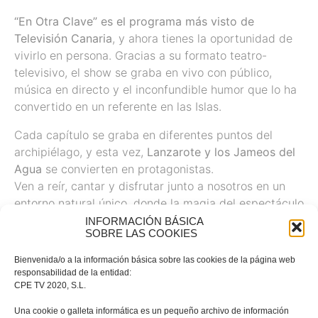
“En Otra Clave” es el programa más visto de
Televisión Canaria
, y ahora tienes la oportunidad de
vivirlo en persona. Gracias a su formato teatro-
televisivo, el show se graba en vivo con público,
música en directo y el inconfundible humor que lo ha
convertido en un referente en las Islas.
Cada capítulo se graba en diferentes puntos del
archipiélago, y esta vez,
Lanzarote y los Jameos del
Agua
se convierten en protagonistas.
Ven a reír, cantar y disfrutar junto a nosotros en un
entorno natural único, donde la magia del espectáculo
se une con la belleza de la isla.
INFORMACIÓN BÁSICA
SOBRE LAS COOKIES
Bienvenida/o a la información básica sobre las cookies de la página web
en otra clave
en otra clave jameosdel agua
responsabilidad de la entidad:
CPE TV 2020, S.L.
en otra clave lanzarote
Una cookie o galleta informática es un pequeño archivo de información